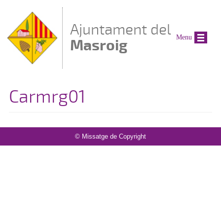
Vés al contingut
Ajuntament del
Menu
Masroig
Carmrg01
© Missatge de Copyright