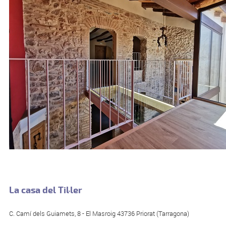
La casa del Til·ler
C. Camí dels Guiamets, 8 - El Masroig 43736 Priorat (Tarragona)