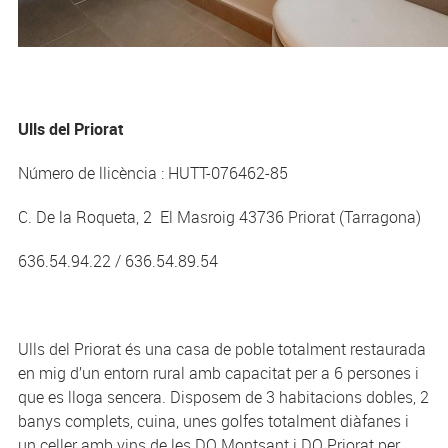
Ulls del Priorat
Número de llicència : HUTT-076462-85
C. De la Roqueta, 2 El Masroig 43736 Priorat (Tarragona)
636.54.94.22 / 636.54.89.54
Ulls del Priorat és una casa de poble totalment restaurada
en mig d’un entorn rural amb capacitat per a 6 persones i
que es lloga sencera. Disposem de 3 habitacions dobles, 2
banys complets, cuina, unes golfes totalment diàfanes i
un celler amb vins de les DO Montsant i DO Priorat per