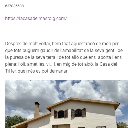
637085608
https://lacasadelmasroig.com/
Després de molt voltar, hem triat aquest racó de món per
que tots puguem gaudir de l’amabilitat de la seva gent i de
la puresa de la seva terra i de tot allò que ens aporta i ens
plena: l’oli, ametlles, vi…
I, en mig de tot això, la Casa del
Til·ler, q
uè més es pot demanar!